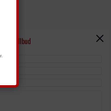
gtende tllbud
r.