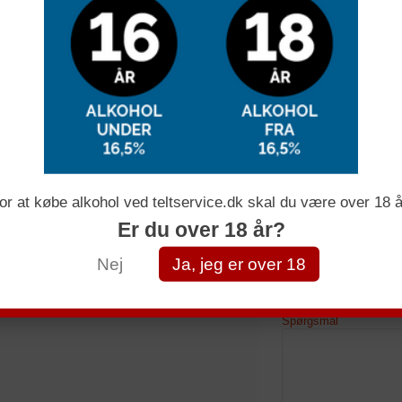
Få et uforpli
Navn
or at købe alkohol ved teltservice.dk skal du være over 18 å
Er du over 18 år?
E-mail
Nej
Ja, jeg er over 18
Telefonnummer
Spørgsmål