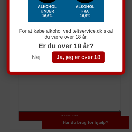
Få et uforpligtende tllbud
Navn
For at købe alkohol ved teltservice.dk skal
du være over 18 år.
E-mail
Er du over 18 år?
Telefonnummer
Nej
Ja, jeg er over 18
Spørgsmål
Har du brug for hjælp?