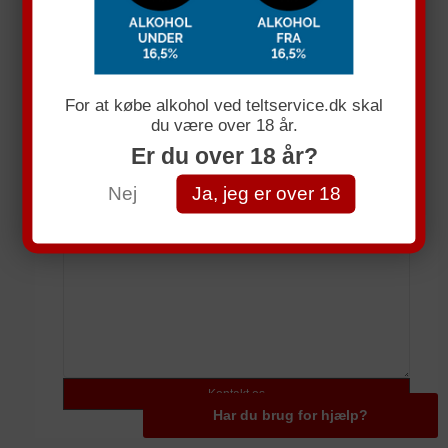
Få et uforpligtende tllbud
Navn
For at købe alkohol ved teltservice.dk skal
du være over 18 år.
E-mail
Er du over 18 år?
Telefonnummer
Nej
Ja, jeg er over 18
Spørgsmål
Har du brug for hjælp?