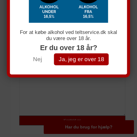
Få et uforpligtende tllbud
Navn
For at købe alkohol ved teltservice.dk skal
du være over 18 år.
E-mail
Er du over 18 år?
Telefonnummer
Nej
Ja, jeg er over 18
Spørgsmål
Har du brug for hjælp?