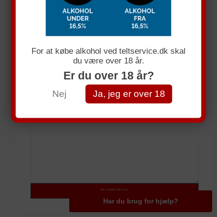
Få et uforpligtende tllbud
Navn
For at købe alkohol ved teltservice.dk skal
du være over 18 år.
E-mail
Er du over 18 år?
Telefonnummer
Nej
Ja, jeg er over 18
Spørgsmål
Har du brug for hjælp?