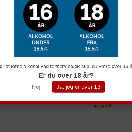
Få et uforpli
Navn
or at købe alkohol ved teltservice.dk skal du være over 18 å
Er du over 18 år?
E-mail
Nej
Ja, jeg er over 18
Telefonnummer
Spørgsmål