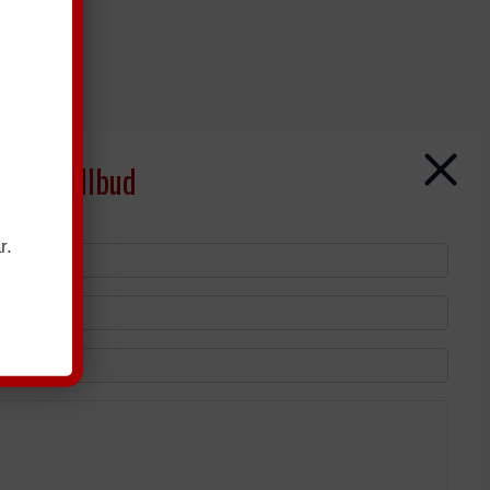
gtende tllbud
r.