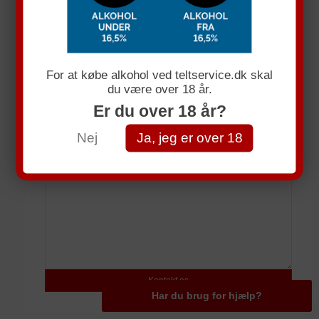
Få et uforpligtende tllbud
Navn
For at købe alkohol ved teltservice.dk skal
du være over 18 år.
E-mail
Er du over 18 år?
Telefonnummer
Nej
Ja, jeg er over 18
Spørgsmål
Har du brug for hjælp?