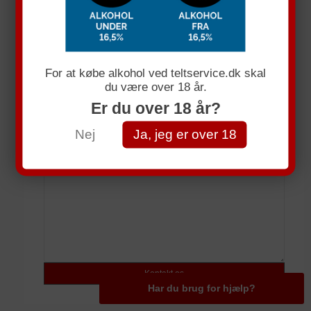
Få et uforpligtende tllbud
Navn
For at købe alkohol ved teltservice.dk skal
du være over 18 år.
E-mail
Er du over 18 år?
Telefonnummer
Nej
Ja, jeg er over 18
Spørgsmål
Har du brug for hjælp?