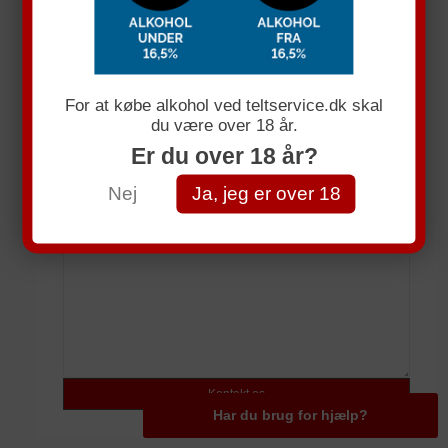
Få et uforpligtende tllbud
Navn
For at købe alkohol ved teltservice.dk skal
du være over 18 år.
E-mail
Er du over 18 år?
Telefonnummer
Nej
Ja, jeg er over 18
Spørgsmål
Har du brug for hjælp?