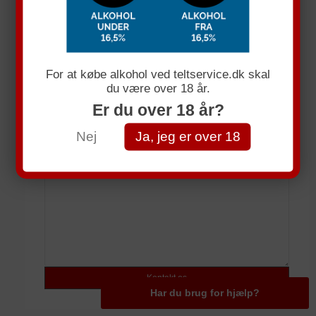
Få et uforpligtende tllbud
Navn
For at købe alkohol ved teltservice.dk skal
du være over 18 år.
E-mail
Er du over 18 år?
Telefonnummer
Nej
Ja, jeg er over 18
Spørgsmål
Har du brug for hjælp?