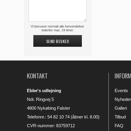
Vi besvarer normalt alle henvendelser
indenfor max. 24 timer.
SEND BESKED
KONTAKT
INFOR
Ebbe's udlejning
Events
Ndr. Ringvej 5
Nyheder
4800 Nykøbing Falster
Galleri
Telefonnr.
:
54 82 10 74 (åbner kl. 8.00)
Tilbud
CVR-nummer
:
83759712
FAQ