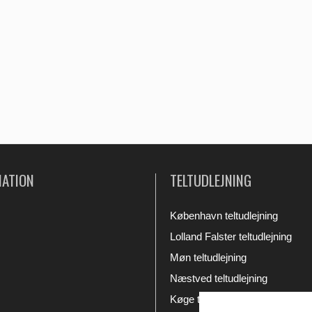
MATION
TELTUDLEJNING
København teltudlejning
Lolland Falster teltudlejning
Møn teltudlejning
Næstved teltudlejning
Køge teltudlejning