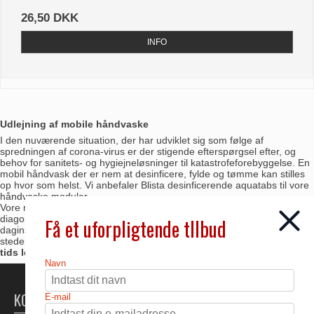
26,50 DKK
INFO
Udlejning af mobile håndvaske
I den nuværende situation, der har udviklet sig som følge af
spredningen af corona-virus er der stigende efterspørgsel efter, og
behov for sanitets- og hygiejneløsninger til katastrofeforebyggelse. En
mobil håndvask der er nem at desinficere, fylde og tømme kan stilles
op hvor som helst. Vi anbefaler Blista desinficerende aquatabs til vore
håndvaske moduler.
Vore mobile håndvaske med plads til to brugere på samme tid,
diagonalt modsatte vaske og håndfri betjening, kan opstilles i
Få et uforpligtende tllbud
daginstitutioner, skoler, supermarkeder, apoteker, byggepladser og alle
steder hvor der er situationer hvor folk skal vente i kø.
Ved længere
tids leje kontakt os for pris.
Navn
KONTAKT
E-mail