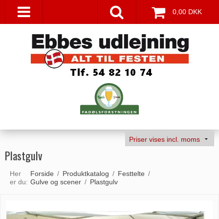
0,00 DKK
Plastgulv
Her
Forside
/
Produktkatalog
/
Festtelte
/
er du:
Gulve og scener
/
Plastgulv