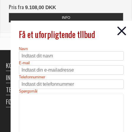
Pris fra
9.108,00 DKK
INFO
Få et uforpligtende tllbud
Navn
E-mail
KONTAKT
INFORMATION
Telefonnummer
TELTUDLEJNING
Spørgsmål
FØLG OS
Skabt med ♥ af DanDomain