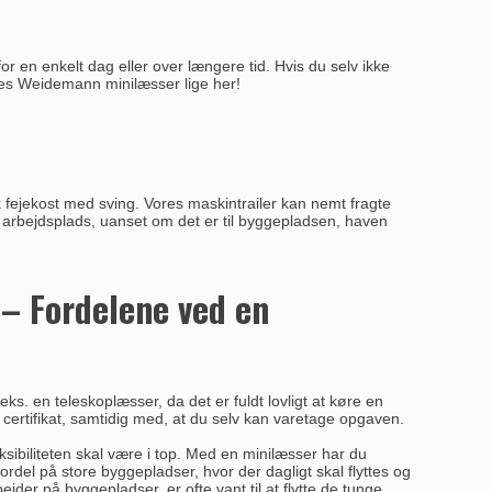
r en enkelt dag eller over længere tid. Hvis du selv ikke
res
Weidemann minilæsser
lige her!
sk fejekost med sving. Vores maskintrailer kan nemt fragte
in arbejdsplads, uanset om det er til byggepladsen, haven
 – Fordelene ved en
ks. en teleskoplæsser, da det er fuldt lovligt at køre en
t certifikat, samtidig med, at du selv kan varetage opgaven.
eksibiliteten skal være i top. Med en minilæsser har du
ordel på store byggepladser, hvor der dagligt skal flyttes og
er på byggepladser, er ofte vant til at flytte de tunge