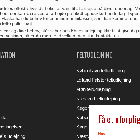
deles effektiv hvis du f.eks. er vant til at arbejde på blødt underlag.
ed, der kan være ved at arbejde på blødt og usikkert underlag. Typen 
. Måske har du behov for en mindre minilæsser, som kan komme rundt i 
løfte paller højt.
ncer og dine behov, står vi her hos Ebbes udlejning klar til at give d
es maskiner, så er du mere end velkommen til at kontakte os.
MATION
TELTUDLEJNING
København teltudlejning
Lolland Falster teltudlejning
Møn teltudlejning
Næstved teltudlejning
Køge teltudlejning
Få et uforpli
ider
København festudlejning
etingelser
Køge festudlejning
Navn
´s udlejning
Næstved festudlejning