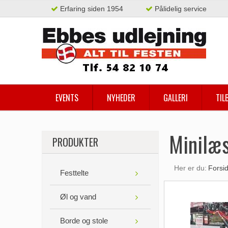
Erfaring siden 1954
Pålidelig service
EVENTS
NYHEDER
GALLERI
TIL
Minilæs
PRODUKTER
Her er du:
Forsi
Festtelte
Øl og vand
Borde og stole