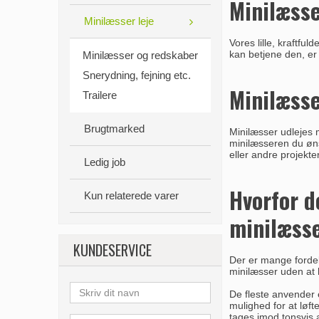
Minilæsse
Minilæsser leje
Vores lille, kraftfu
kan betjene den, er
Minilæsser og redskaber
Snerydning, fejning etc.
Minilæsse
Trailere
Brugtmarked
Minilæsser udlejes m
minilæsseren du ønsk
eller andre projekte
Ledig job
Hvorfor d
Kun relaterede varer
minilæss
KUNDESERVICE
Der er mange fordele
minilæsser uden at h
De fleste anvender e
mulighed for at løft
tages imod tonsvis 