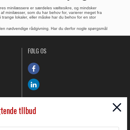
 Vores minilæssere er særdeles væltesikre, og mindsker
af minilæsser, som du har behov for, varierer meget fra
trange lokaler, eller måske har du behov for en stor
ig den nødvendige rådgivning. Har du derfor nogle spørgsmål
FØLG OS
gtende tllbud