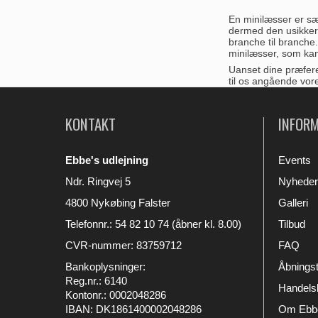
En minilæsser er sær
dermed den usikkerh
branche til branche
minilæsser, som kan 
Uanset dine præfere
til os angående vor
KONTAKT
INFOR
Ebbe's udlejning
Events
Ndr. Ringvej 5
Nyheder
4800 Nykøbing Falster
Galleri
Telefonnr.
:
54 82 10 74 (åbner kl. 8.00)
Tilbud
CVR-nummer
:
83759712
FAQ
Bankoplysninger
:
Åbningst
Reg.nr.: 6140
Handelsb
Kontonr.: 0002048286
IBAN: DK1861400002048286
Om Ebbe