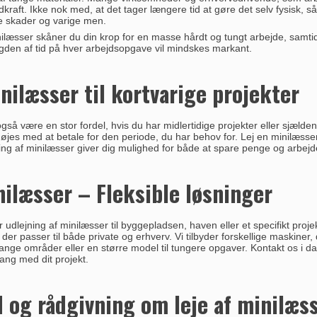
raft. Ikke nok med, at det tager længere tid at gøre det selv fysisk, s
e skader og varige men.
ilæsser skåner du din krop for en masse hårdt og tungt arbejde, samtidi
den af tid på hver arbejdsopgave vil mindskes markant.
inilæsser til kortvarige projekter
så være en stor fordel, hvis du har midlertidige projekter eller sjælden
øjes med at betale for den periode, du har behov for. Lej en minilæsser
ing af minilæsser giver dig mulighed for både at spare penge og arbejde
nilæsser – Fleksible løsninger
dlejning af minilæsser til byggepladsen, haven eller et specifikt proje
, der passer til både private og erhverv. Vi tilbyder forskellige maskine
range områder eller en større model til tungere opgaver. Kontakt os i 
ng med dit projekt.
 og rådgivning om leje af minilæs