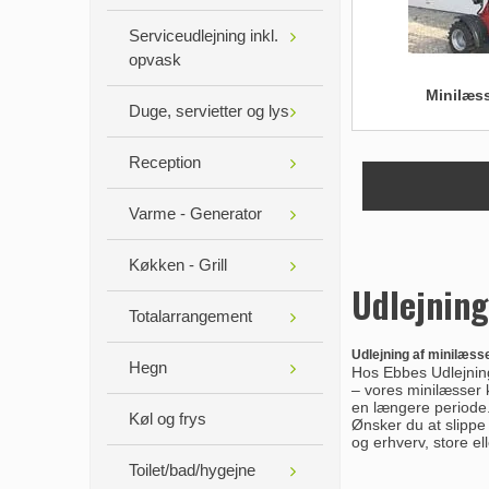
Serviceudlejning inkl.
opvask
Minilæs
Duge, servietter og lys
Reception
Varme - Generator
Køkken - Grill
Udlejning
Totalarrangement
Udlejning af minilæsse
Hegn
Hos Ebbes Udlejning
– vores minilæsser k
en længere periode
Køl og frys
Ønsker du at slippe 
og erhverv, store e
Toilet/bad/hygejne