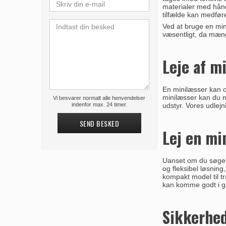
materialer med håndk
tilfælde kan medfør
Ved at bruge en min
væsentligt, da mæng
Leje af m
En minilæsser kan og
minilæsser kan du n
Vi besvarer normalt alle henvendelser
indenfor max. 24 timer.
udstyr. Vores udlejn
SEND BESKED
Lej en mi
Uanset om du søger u
og fleksibel løsning
kompakt model til t
kan komme godt i ga
Sikkerhed