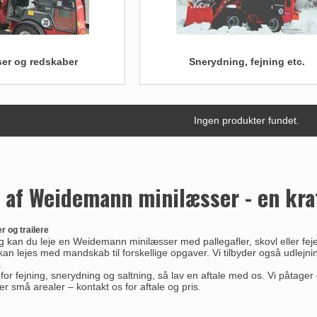
ser og redskaber
Snerydning, fejning etc.
Ingen produkter fundet.
 af Weidemann minilæsser - en kraf
r og trailere
 kan du leje en Weidemann minilæsser med pallegafler, skovl eller fejek
an lejes med mandskab til forskellige opgaver. Vi tilbyder også udlejning 
.
for fejning, snerydning og saltning, så lav en aftale med os. Vi påtage
ller små arealer –
kontakt os
for aftale og pris.