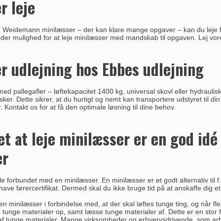
r leje
lde Weidemann minilæsser – der kan klare mange opgaver – kan du leje fo
 der mulighed for at leje minilæsser med mandskab til opgaven. Lej vo
r udlejning hos Ebbes udlejning
ed pallegafler – løftekapacitet 1400 kg, universal skovl eller hydrauli
er. Dette sikrer, at du hurtigt og nemt kan transportere udstyret til d
r. Kontakt os for at få den optimale løsning til dine behov.
et at leje minilæsser er en god idé
er
 forbundet med en minilæsser. En minilæsser er et godt alternativ til f.e
ave førercertifikat. Dermed skal du ikke bruge tid på at anskaffe dig e
n minilæsser i forbindelse med, at der skal løftes tunge ting, og når fl
e tunge materialer op, samt læsse tunge materialer af. Dette er en stor f
af tunge materialer. Mange virksomheder og erhvervsdrivende, som arbejd