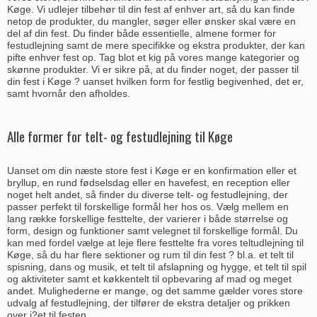
Køge. Vi udlejer tilbehør til din fest af enhver art, så du kan finde
netop de produkter, du mangler, søger eller ønsker skal være en
del af din fest. Du finder både essentielle, almene former for
festudlejning samt de mere specifikke og ekstra produkter, der kan
pifte enhver fest op. Tag blot et kig på vores mange kategorier og
skønne produkter. Vi er sikre på, at du finder noget, der passer til
din fest i Køge ? uanset hvilken form for festlig begivenhed, det er,
samt hvornår den afholdes.
Alle former for telt- og festudlejning til Køge
Uanset om din næste store fest i Køge er en konfirmation eller et
bryllup, en rund fødselsdag eller en havefest, en reception eller
noget helt andet, så finder du diverse telt- og festudlejning, der
passer perfekt til forskellige formål her hos os. Vælg mellem en
lang række forskellige festtelte, der varierer i både størrelse og
form, design og funktioner samt velegnet til forskellige formål. Du
kan med fordel vælge at leje flere festtelte fra vores teltudlejning til
Køge, så du har flere sektioner og rum til din fest ? bl.a. et telt til
spisning, dans og musik, et telt til afslapning og hygge, et telt til spil
og aktiviteter samt et køkkentelt til opbevaring af mad og meget
andet. Mulighederne er mange, og det samme gælder vores store
udvalg af festudlejning, der tilfører de ekstra detaljer og prikken
over i?et til festen.