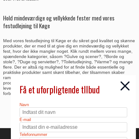
Hold mindeværdige og vellykkede fester med vores
festudlejning til Køge
Med vores festudlejning til Køge er du sikret god kvalitet og skønne
produkter, der er med til at give dig en mindeværdig og vellykket
fest, hvor der ikke mangler noget. Klik rundt mellem vores mange,
spændende kategorier, såsom ?Gulve og scener?, ?Borde og
stole?, ?Duge og servietter?, ?Toiletudlejning, ?Varme? og mange
flere. Der er altså rig mulighed for at finde både essentielle og
praktiske produkter samt skønt tilbehør, der tilsammen skaber
ramme om dine fester, store som små. Find blot de helt rigtige
produkter til netop din fest, så sørger vi for sikker og professionel
Få et uforpligtende tllbud
levering, så du kan koncentrere dig om festens øvrige gøremål og
forberedelser.
Navn
E-mail
Telefonnummer