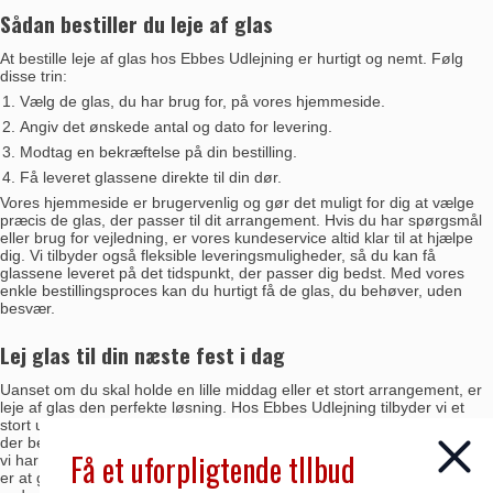
Sådan bestiller du leje af glas
At bestille leje af glas hos Ebbes Udlejning er hurtigt og nemt. Følg
disse trin:
Vælg de glas, du har brug for, på vores hjemmeside.
Angiv det ønskede antal og dato for levering.
Modtag en bekræftelse på din bestilling.
Få leveret glassene direkte til din dør.
Vores hjemmeside er brugervenlig og gør det muligt for dig at vælge
præcis de glas, der passer til dit arrangement. Hvis du har spørgsmål
eller brug for vejledning, er vores
kundeservice
altid klar til at hjælpe
dig. Vi tilbyder også fleksible leveringsmuligheder, så du kan få
glassene leveret på det tidspunkt, der passer dig bedst. Med vores
enkle bestillingsproces kan du hurtigt få de glas, du behøver, uden
besvær.
Lej glas til din næste fest i dag
Uanset om du skal holde en lille middag eller et stort arrangement, er
leje af glas den perfekte løsning. Hos Ebbes Udlejning tilbyder vi et
stort udvalg af glas, der passer til enhver lejlighed, så du kan finde det,
der bedst matcher din fest. Fra elegante vinglas til funktionelle
ølglas
–
Få et uforpligtende tllbud
vi har alt, hvad du behøver for at skabe den rette stemning. Vores mål
er at gøre din fest så problemfri som muligt, så du kan fokusere på at