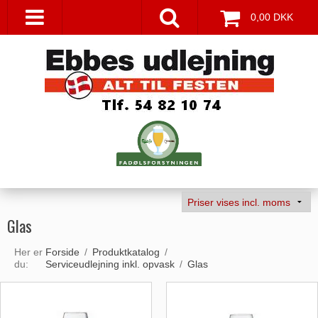
0,00 DKK
Glas
Her er
Forside
/
Produktkatalog
/
du:
Serviceudlejning inkl. opvask
/
Glas