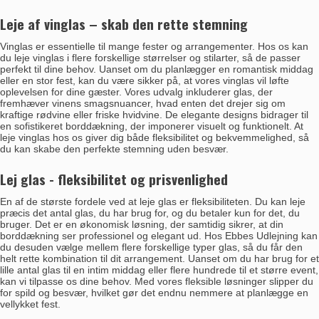
Leje af vinglas – skab den rette stemning
Vinglas er essentielle til mange fester og arrangementer. Hos os kan
du leje vinglas i flere forskellige størrelser og stilarter, så de passer
perfekt til dine behov. Uanset om du planlægger en romantisk middag
eller en stor fest, kan du være sikker på, at vores vinglas vil løfte
oplevelsen for dine gæster. Vores udvalg inkluderer glas, der
fremhæver vinens smagsnuancer, hvad enten det drejer sig om
kraftige rødvine eller friske hvidvine. De elegante designs bidrager til
en sofistikeret borddækning, der imponerer visuelt og funktionelt. At
leje vinglas hos os giver dig både fleksibilitet og bekvemmelighed, så
du kan skabe den perfekte stemning uden besvær.
Lej glas - fleksibilitet og prisvenlighed
En af de største fordele ved at leje glas er fleksibiliteten. Du kan leje
præcis det antal glas, du har brug for, og du betaler kun for det, du
bruger. Det er en økonomisk løsning, der samtidig sikrer, at din
borddækning ser professionel og elegant ud. Hos Ebbes Udlejning kan
du desuden vælge mellem flere forskellige typer glas, så du får den
helt rette kombination til dit arrangement. Uanset om du har brug for et
lille antal glas til en intim middag eller flere hundrede til et større event,
kan vi tilpasse os dine behov. Med vores fleksible løsninger slipper du
for spild og besvær, hvilket gør det endnu nemmere at planlægge en
vellykket fest.