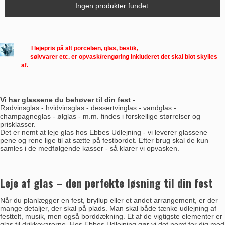
Ingen produkter fundet.
I lejepris på alt porcelæn, glas, bestik,
sølvvarer etc. er opvask/rengøring inkluderet det skal blot skylles
af.
Vi har glassene du behøver til din fest
-
Rødvinsglas - hvidvinsglas - dessertvinglas - vandglas -
champagneglas - ølglas - m.m. findes i forskellige størrelser og
prisklasser.
Det er nemt at leje glas hos Ebbes Udlejning - vi leverer glassene
pene og rene lige til at sætte på festbordet. Efter brug skal de kun
samles i de medfølgende kasser - så klarer vi opvasken.
Leje af glas – den perfekte løsning til din fest
Når du planlægger en fest, bryllup eller et andet arrangement, er der
mange detaljer, der skal på plads. Man skal både tænke udlejning af
festtelt
, musik, men også borddækning. Et af de vigtigste elementer er
glas til drikkevarerne. Hos Ebbes Udlejning gør vi det nemt for dig med