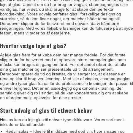
leje af glas. Uanset om du har brug for vinglas, champagneglas eller
vandglas, har vi det, du skal bruge for at skabe den perfekte
borddækning. Vores udvalg omfatter glas i forskellige designs og
størrelser, så du kan finde noget, der matcher både tema og stil.
Derudover slipper du for besværet med opvask, da vi håndterer
rengøringen. Med vores fleksible løsninger kan du fokusere på at nyde
festen, mens vi tager os af detaljerne.
Hvorfor vælge leje af glas?
At leje glas frem for at købe dem har mange fordele. For det første
slipper du for besværet med at opbevare store mængder glas, som
måske kun bruges én gang om året. For det andet sikrer du, at alle
dine glas matcher og ser præsentable ud til dit arrangement.
Derudover sparer du tid og kræfter, da vi sørger for, at glassene er
rene og klar til brug ved levering. Med leje af vinglas, champagneglas
og andre typer glas fra os får du professionelle løsninger, der passer til
enhver lejlighed. Det er en bæredygtig og økonomisk løsning, der
samtidig giver dig ro i sindet, så du kan koncentrere dig om at skabe
en uforglemmelig oplevelse for dine gæster.
Stort udvalg af glas til ethvert behov
Hos os kan du leje glas til enhver type drikkevare. Vores sortiment
inkluderer blandt andet:
Rødvinsglas
– Ideelle til middage med god vin, hvor smagen og