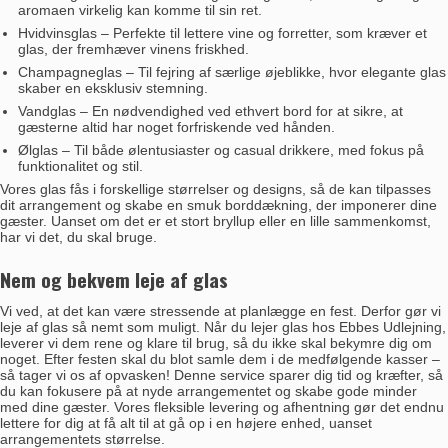
aromaen virkelig kan komme til sin ret.
Hvidvinsglas
– Perfekte til lettere vine og forretter, som kræver et
glas, der fremhæver vinens friskhed.
Champagneglas
– Til fejring af særlige øjeblikke, hvor elegante glas
skaber en eksklusiv stemning.
Vandglas
– En nødvendighed ved ethvert bord for at sikre, at
gæsterne altid har noget forfriskende ved hånden.
Ølglas
– Til både ølentusiaster og casual drikkere, med fokus på
funktionalitet og stil.
Vores glas fås i forskellige størrelser og designs, så de kan tilpasses
dit arrangement og skabe en smuk borddækning, der imponerer dine
gæster. Uanset om det er et stort bryllup eller en lille sammenkomst,
har vi det, du skal bruge.
Nem og bekvem leje af glas
Vi ved, at det kan være stressende at planlægge en fest. Derfor gør vi
leje af glas så nemt som muligt. Når du lejer glas hos Ebbes Udlejning,
leverer vi dem rene og klare til brug, så du ikke skal bekymre dig om
noget. Efter festen skal du blot samle dem i de medfølgende kasser –
så tager vi os af opvasken! Denne service sparer dig tid og kræfter, så
du kan fokusere på at nyde arrangementet og skabe gode minder
med dine gæster. Vores fleksible levering og afhentning gør det endnu
lettere for dig at få alt til at gå op i en højere enhed, uanset
arrangementets størrelse.