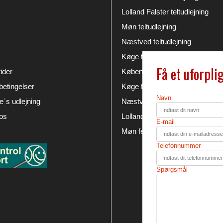
Lolland Falster teltudlejning
Møn teltudlejning
Næstved teltudlejning
Køge teltudlejning
Få et uforpli
ider
København festudlejning
etingelser
Køge festudlejning
Navn
´s udlejning
Næstved festudlejning
os
Lolland Falster festudlejning
E-mail
Møn festudlejning
Telefonnummer
Spørgsmål