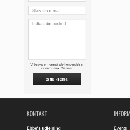
Vi besvarer normalt alle henvendelser
indenfor max. 24 timer.
SEND BESKED
KONTAKT
INFOR
Ebbe's udlejning
Events