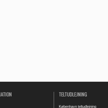
MATION
TELTUDLEJNING
København teltudlejning