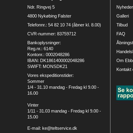
Ndr. Ringvej 5
Nyheder
4800 Nykøbing Falster
Galleri
Telefonnr.
:
54 82 10 74 (åbner kl. 8.00)
Tilbud
CVR-nummer
:
83759712
FAQ
Bankoplysninger
:
Åbningst
Reg.nr.: 6140
Handelsb
Kontonr.: 0002048286
IBAN: DK1861400002048286
Om Ebbe
SWIFT: MONSDK21
Kontakt 
Vores ekspeditionstider:
Sommer
1/4 - 31.10 mandag - Fredag kl 9.00 -
16.00
Vinter
1/11 - 31.03 mandag - Fredag kl 9.00 -
15.00
E-mail
:
ke@teltservice.dk