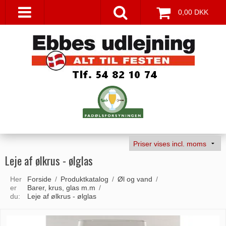
0,00 DKK
Leje af ølkrus - ølglas
Her
Forside
/
Produktkatalog
/
Øl og vand
/
er
Barer, krus, glas m.m
/
du:
Leje af ølkrus - ølglas