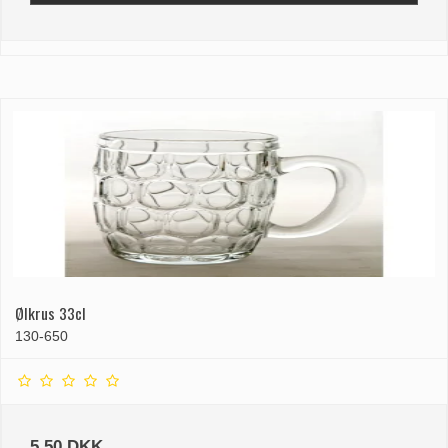
Ølkrus 33cl
130-650
5,50 DKK