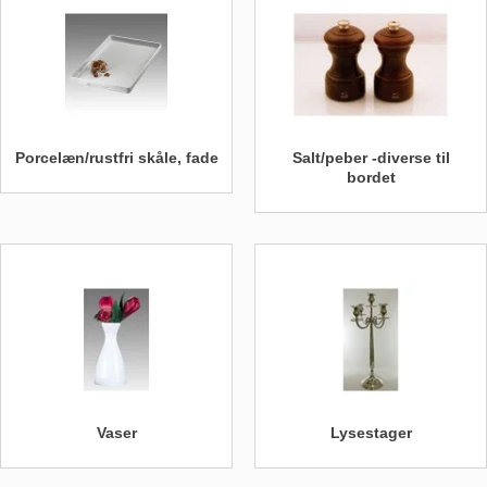
Porcelæn/rustfri skåle, fade
Salt/peber -diverse til
bordet
Vaser
Lysestager