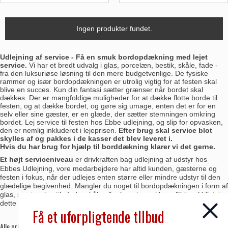
Ingen produkter fundet.
Udlejning af service -
Få en smuk bordopdækning med lejet
service.
Vi har et bredt udvalg i glas, porcelæn, bestik, skåle, fade -
fra den luksuriøse løsning til den mere budgetvenlige.
De fysiske
rammer og især bordopdækningen er utrolig vigtig for at festen skal
blive en succes. Kun din fantasi sætter grænser når bordet skal
dækkes. Der er mangfoldige muligheder for at dække flotte borde til
festen, og at dække bordet, og gøre sig umage, enten det er for en
selv eller sine gæster, er en glæde, der sætter stemningen omkring
bordet. Lej service til festen hos Ebbe udlejning, og slip for opvasken,
den er nemlig inkluderet i lejeprisen.
Efter brug skal service blot
skylles af og pakkes i de kasser det blev leveret i.
Hvis du har brug for hjælp til borddækning klarer vi det gerne.
Et højt serviceniveau
er drivkraften bag udlejning af udstyr hos
Ebbes Udlejning, vore medarbejdere har altid kunden, gæsterne og
festen i fokus, når der udlejes enten større eller mindre udstyr til den
glædelige begivenhed. Mangler du noget til bordopdækningen i form af
glas, service, bestik, fade, skåle eller lysestager klarer Ebbes Udlejning
dette hurtig og nemt.
Få et uforpligtende tllbud
Alle priser er inklusiv opvask - din garanti for rent service.