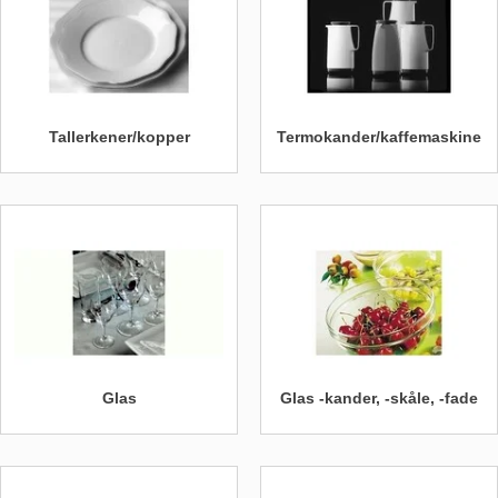
Tallerkener/kopper
Termokander/kaffemaskine
Glas
Glas -kander, -skåle, -fade