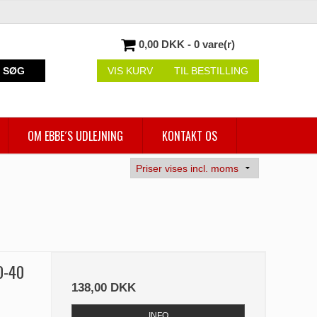
0,00 DKK - 0 vare(r)
SØG
VIS KURV
TIL BESTILLING
OM EBBE´S UDLEJNING
KONTAKT OS
0-40
138,00 DKK
INFO