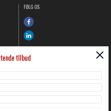
FØLG OS
gtende tllbud