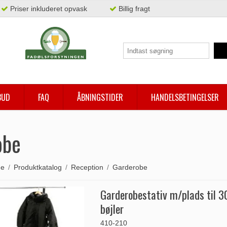
Priser inkluderet opvask
Billig fragt
BUD
FAQ
ÅBNINGSTIDER
HANDELSBETINGELSER
obe
de
/
Produktkatalog
/
Reception
/
Garderobe
Garderobestativ m/plads til 3
bøjler
410-210