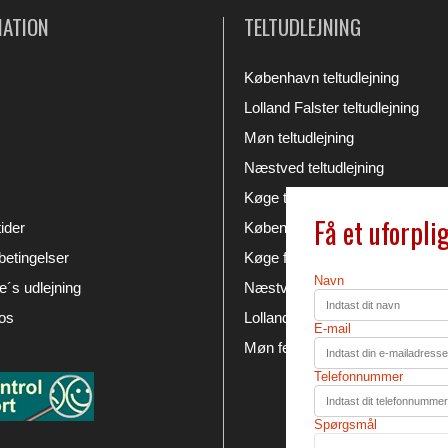
MATION
TELTUDLEJNING
København teltudlejning
Lolland Falster teltudlejning
Møn teltudlejning
Næstved teltudlejning
Køge teltudlejning
Få et uforpli
ider
København festudlejning
etingelser
Køge festudlejning
Navn
´s udlejning
Næstved festudlejning
os
Lolland Falster festudlejning
E-mail
Møn festudlejning
Telefonnummer
Spørgsmål