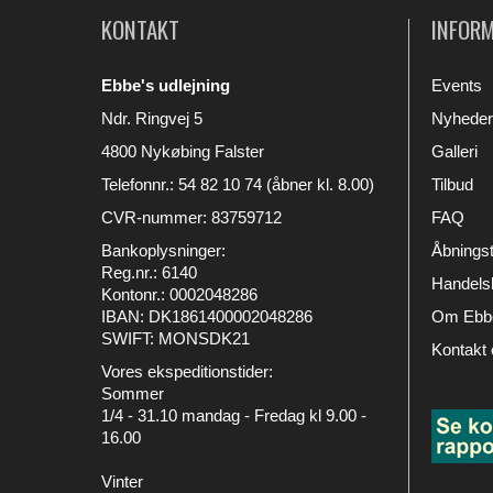
KONTAKT
INFOR
Ebbe's udlejning
Events
Ndr. Ringvej 5
Nyheder
4800 Nykøbing Falster
Galleri
Telefonnr.
:
54 82 10 74 (åbner kl. 8.00)
Tilbud
CVR-nummer
:
83759712
FAQ
Bankoplysninger
:
Åbningst
Reg.nr.: 6140
Handelsb
Kontonr.: 0002048286
IBAN: DK1861400002048286
Om Ebbe
SWIFT: MONSDK21
Kontakt 
Vores ekspeditionstider:
Sommer
1/4 - 31.10 mandag - Fredag kl 9.00 -
16.00
Vinter