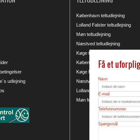
København teltudlejning
Lolland Falster teltudlejning
Møn teltudlejning
Næstved teltudlejning
Køge teltudlejning
Få et uforpli
ider
København festudlejning
etingelser
Køge festudlejning
Navn
´s udlejning
Næstved festudlejning
os
Lolland Falster festudlejning
E-mail
Møn festudlejning
Telefonnummer
Spørgsmål