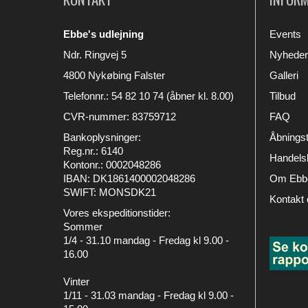
Ebbe's udlejning
Events
Ndr. Ringvej 5
Nyheder
4800 Nykøbing Falster
Galleri
Telefonnr.
:
54 82 10 74 (åbner kl. 8.00)
Tilbud
CVR-nummer
:
83759712
FAQ
Bankoplysninger
:
Åbningst
Reg.nr.: 6140
Handelsb
Kontonr.: 0002048286
IBAN: DK1861400002048286
Om Ebbe
SWIFT: MONSDK21
Kontakt 
Vores ekspeditionstider:
Sommer
1/4 - 31.10 mandag - Fredag kl 9.00 -
16.00
Vinter
1/11 - 31.03 mandag - Fredag kl 9.00 -