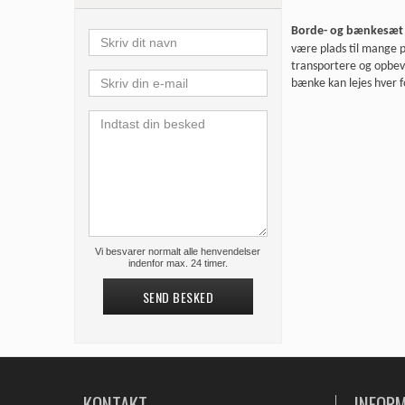
Borde- og bænkesæ
være plads til mange 
transportere og opbeva
bænke kan lejes hver f
Vi besvarer normalt alle henvendelser
indenfor max. 24 timer.
SEND BESKED
KONTAKT
INFOR