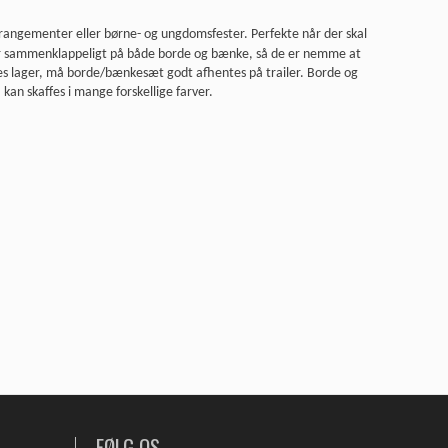
rrangementer eller børne- og ungdomsfester. Perfekte når der skal
t er sammenklappeligt på både borde og bænke, så de er nemme at
ores lager, må borde/bænkesæt godt afhentes på trailer. Borde og
kan skaffes i mange forskellige farver.
FØLG OS