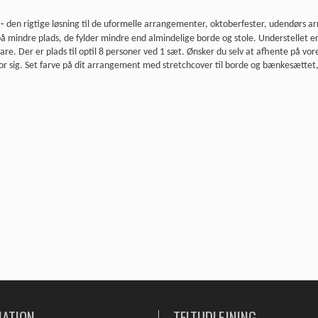
t
-
den rigtige løsning til de uformelle arrangementer, oktoberfester, udendørs a
på mindre plads, de fylder mindre end almindelige borde og stole. Understelle
re. Der er plads til optil 8 personer ved 1 sæt. Ønsker du selv at afhente på v
or sig. Set farve på dit arrangement med stretchcover til borde og bænkesættet, 
MATION
TELTUDLEJNING