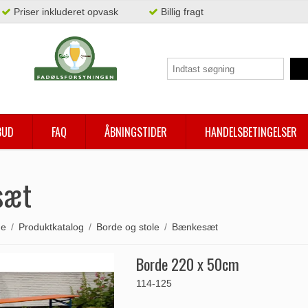
Priser inkluderet opvask
Billig fragt
BUD
FAQ
ÅBNINGSTIDER
HANDELSBETINGELSER
sæt
de
/
Produktkatalog
/
Borde og stole
/
Bænkesæt
Borde 220 x 50cm
114-125