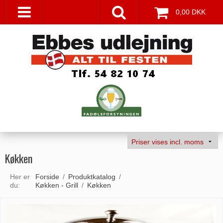
0,00 DKK
Køkken
Her er
Forside
/
Produktkatalog
/
du:
Køkken - Grill
/
Køkken