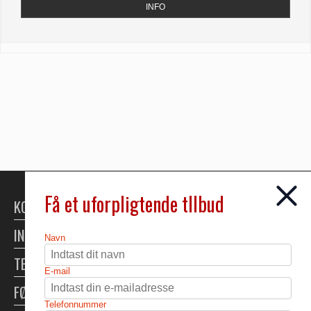
INFO
Få et uforpligtende tllbud
KONTAKT
INFORMATION
Navn
TELTUDLEJNING
E-mail
FØLG OS
Telefonnummer