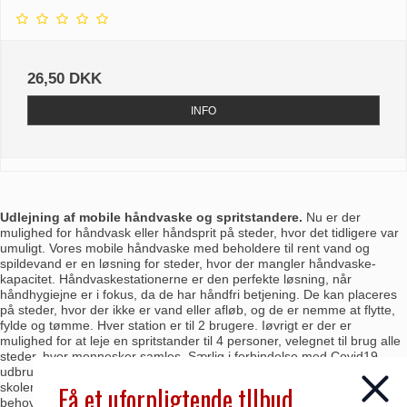
26,50 DKK
INFO
Udlejning af mobile håndvaske og spritstandere.
Nu er der
mulighed for håndvask eller håndsprit på steder, hvor det tidligere var
umuligt. Vores mobile håndvaske med beholdere til rent vand og
spildevand er en løsning for steder, hvor der mangler håndvaske-
kapacitet. Håndvaskestationerne er den perfekte løsning, når
håndhygiejne er i fokus, da de har håndfri betjening. De kan placeres
på steder, hvor der ikke er vand eller afløb, og de er nemme at flytte,
fylde og tømme. Hver station er til 2 brugere. Iøvrigt er der er
mulighed for at leje en spritstander til 4 personer, velegnet til brug alle
steder, hvor mennesker samles. Særlig i forbindelse med Covid19-
udbruddet er kravet til håndhygiejne blevet skærpet, og der er på
skoler, børneinstitutioner, plejehjem, forretninger, arbejdspladser m.m.
Få et uforpligtende tllbud
behov for ekstra god håndhygiejne.