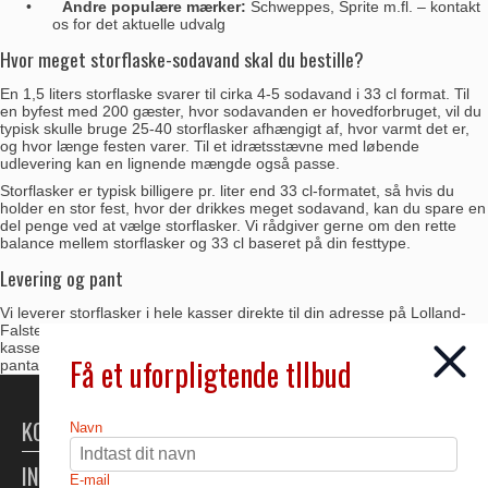
•
Andre populære mærker:
Schweppes, Sprite m.fl. – kontakt
os for det aktuelle udvalg
Hvor meget storflaske-sodavand skal du bestille?
En 1,5 liters storflaske svarer til cirka 4-5 sodavand i 33 cl format. Til
en byfest med 200 gæster, hvor sodavanden er hovedforbruget, vil du
typisk skulle bruge 25-40 storflasker afhængigt af, hvor varmt det er,
og hvor længe festen varer. Til et idrætsstævne med løbende
udlevering kan en lignende mængde også passe.
Storflasker er typisk billigere pr. liter end 33 cl-formatet, så hvis du
holder en stor fest, hvor der drikkes meget sodavand, kan du spare en
del penge ved at vælge storflasker. Vi rådgiver gerne om den rette
balance mellem storflasker og 33 cl baseret på din festtype.
Levering og pant
Vi leverer storflasker i hele kasser direkte til din adresse på Lolland-
Falster og Sydsjælland og tager både tomme flasker og ubrudte
kasser retur efter festen. Det fjerner besværet med at slæbe tilbage til
Få et uforpligtende tllbud
pantautomaten og giver dig panten retur uden ekstra arbejde.
KONTAKT
Navn
INFORMATION
E-mail