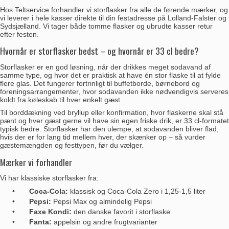
Hos Teltservice forhandler vi storflasker fra alle de førende mærker, og
vi leverer i hele kasser direkte til din festadresse på Lolland-Falster og
Sydsjælland. Vi tager både tomme flasker og ubrudte kasser retur
efter festen.
Hvornår er storflasker bedst – og hvornår er 33 cl bedre?
Storflasker er en god løsning, når der drikkes meget sodavand af
samme type, og hvor det er praktisk at have én stor flaske til at fylde
flere glas. Det fungerer fortrinligt til buffetborde, børnebord og
foreningsarrangementer, hvor sodavanden ikke nødvendigvis serveres
koldt fra køleskab til hver enkelt gæst.
Til borddækning ved bryllup eller konfirmation, hvor flaskerne skal stå
pænt og hver gæst gerne vil have sin egen friske drik, er 33 cl-formatet
typisk bedre. Storflasker har den ulempe, at sodavanden bliver flad,
hvis der er for lang tid mellem hver, der skænker op – så vurder
gæstemængden og festtypen, før du vælger.
Mærker vi forhandler
Vi har klassiske storflasker fra:
•
Coca-Cola:
klassisk og Coca-Cola Zero i 1,25-1,5 liter
•
Pepsi:
Pepsi Max og almindelig Pepsi
•
Faxe Kondi:
den danske favorit i storflaske
•
Fanta:
appelsin og andre frugtvarianter