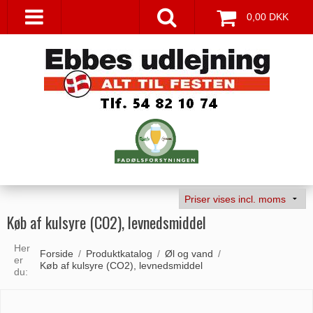
0,00 DKK
Køb af kulsyre (CO2), levnedsmiddel
Her
Forside
/
Produktkatalog
/
Øl og vand
/
er
Køb af kulsyre (CO2), levnedsmiddel
du: