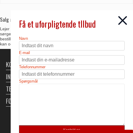
Salg af kulsyre til private og erhverv
Få et uforpligtende tllbud
Lejer du et fadølsanlæg og køber fustager hos Ebbes udlejning,
sørger vi for at der også er kulsyre nok med til det antal fustager du
Navn
bestiller. Har du selv et fadølsanlæg kan du købe kulsyre her, kulsyren
kan også bruges til akvarier eller som svejsegas.
E-mail
KONTAKT
Telefonnummer
INFORMATION
Spørgsmål
TELTUDLEJNING
FØLG OS
Skabt med ♥ af DanDomain