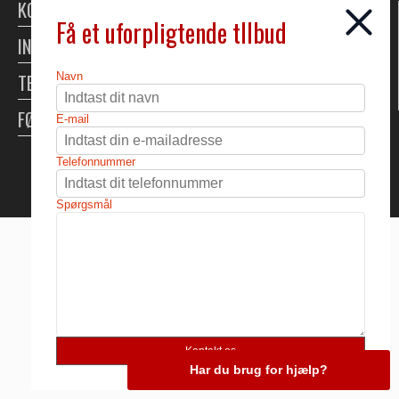
KONTAKT
Få et uforpligtende tllbud
INFORMATION
TELTUDLEJNING
Navn
FØLG OS
E-mail
Skabt med ♥ af DanDomain
Telefonnummer
Spørgsmål
Har du brug for hjælp?