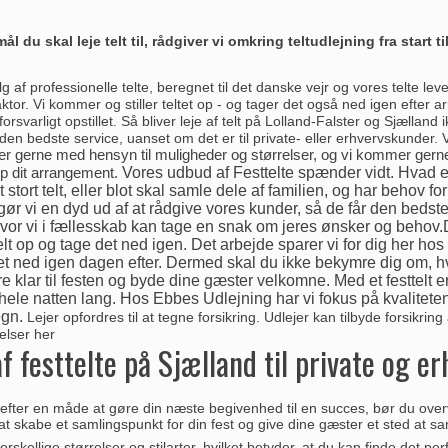
l du skal leje telt til, rådgiver vi omkring teltudlejning fra start til
lg af professionelle telte, beregnet til det danske vejr og vores telte lev
faktor. Vi kommer og stiller teltet op - og tager det også ned igen efter
rsvarligt opstillet. Så bliver leje af telt på Lolland-Falster og Sjællan
den bedste service, uanset om det er til private- eller erhvervskunder. V
er gerne med hensyn til muligheder og størrelser, og vi kommer gerne
Vores udbud af Festtelte spænder vidt. Hvad e
top dit arrangement.
t stort telt, eller blot skal samle dele af familien, og har behov for
ør vi en dyd ud af at rådgive vores kunder, så de får den bedst
hvor vi i fællesskab kan tage en snak om jeres ønsker og behov
t telt op og tage det ned igen. Det arbejde sparer vi for dig her h
t ned igen dagen efter. Dermed skal du ikke bekymre dig om, hvor
e klar til festen og byde dine gæster velkomne. Med et festtelt e
 hele natten lang. Hos Ebbes Udlejning har vi fokus på kvalitet
egn.
Lejer opfordres til at tegne forsikring. Udlejer kan tilbyde forsikring
gelser
her
f festtelte på Sjælland til private og er
efter en måde at gøre din næste begivenhed til en succes, bør du overveje a
t skabe et samlingspunkt for din fest og give dine gæster et sted at sa
orskellige størrelser og stilarter, hvilket betyder, at du kan finde det p