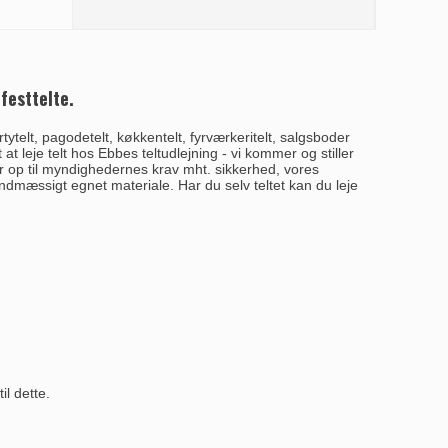
 festtelte.
telt, pagodetelt, køkkentelt, fyrværkeritelt, salgsboder
t at leje telt hos Ebbes teltudlejning - vi kommer og stiller
ver op til myndighedernes krav mht. sikkerhed, vores
randmæssigt egnet materiale. Har du selv teltet kan du leje
il dette.