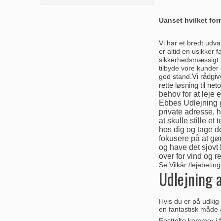
Uanset hvilket formå
Vi har et bredt udva
er altid en usikker 
sikkerhedsmæssigt fo
tilbyde vore kunder 
god stand.
Vi rådgiv
rette løsning til ne
behov for at leje e
Ebbes Udlejning g
private adresse, 
at skulle stille e
hos dig og tage de
fokusere på at gør
og have det sjovt
over for vind og r
Se Vilkår /lejebetin
Udlejning a
Hvis du er på udkig 
en fantastisk måde a
Festtelte kommer i f