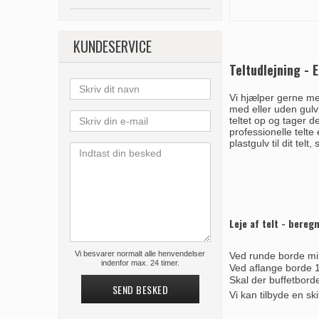
KUNDESERVICE
Teltudlejning - 
Vi hjælper gerne med
med eller uden gulv -
teltet op og tager d
professionelle telte
plastgulv til dit tel
Leje af telt - bereg
Vi besvarer normalt alle henvendelser
Ved runde borde min
indenfor max. 24 timer.
Ved aflange borde 1 
Skal der buffetborde
SEND BESKED
Vi kan tilbyde en ski