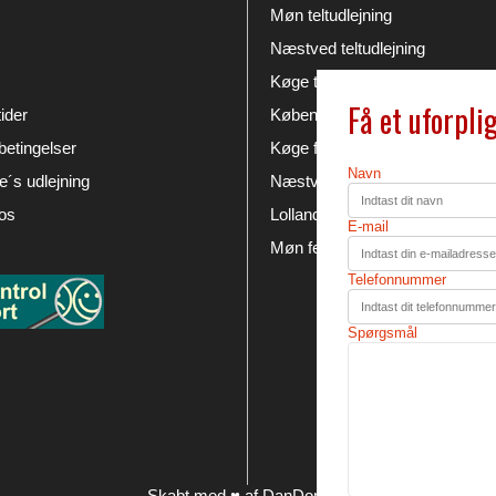
Møn teltudlejning
Næstved teltudlejning
Køge teltudlejning
Få et uforpli
ider
København festudlejning
etingelser
Køge festudlejning
Navn
´s udlejning
Næstved festudlejning
os
Lolland Falster festudlejning
E-mail
Møn festudlejning
Telefonnummer
Spørgsmål
Skabt med ♥ af DanDomain