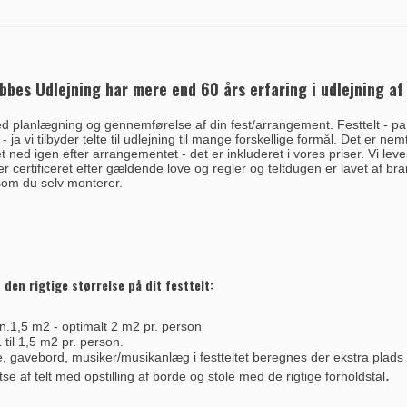
Ebbes Udlejning har mere end 60 års erfaring i udlejning af
 planlægning og gennemførelse af din fest/arrangement. Festtelt - party
 ja vi tilbyder telte til udlejning til mange forskellige formål. Det er nem
et ned igen efter arrangementet - det er inkluderet i vores priser. Vi le
 er certificeret efter gældende love og regler og teltdugen er lavet af b
t, som du selv monterer.
n den rigtige størrelse på dit festtelt:
.1,5 m2 - optimalt 2 m2 pr. person
til 1,5 m2 pr. person.
, gavebord, musiker/musikanlæg i festteltet beregnes der ekstra plads t
.
tse af telt med opstilling af borde og stole med de rigtige forholdstal