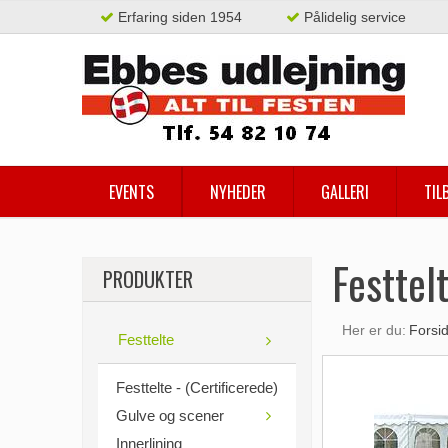
Erfaring siden 1954
Pålidelig service
EVENTS
NYHEDER
GALLERI
TIL
Festtel
PRODUKTER
Her er du:
Forsi
Festtelte
Festtelte - (Certificerede)
Gulve og scener
Innerlining