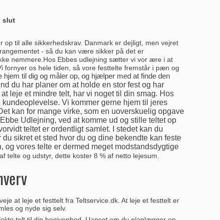
 slut
er op til alle sikkerhedskrav. Danmark er dejligt, men vejret
 arrangementet - så du kan være sikker på det er
d ikke nemmere.
Hos Ebbes udlejning sætter vi vor ære i at
i fornyer os hele tiden, så vore festtelte fremstår i pæn og
 hjem til dig og måler op, og hjælper med at finde den
nd du har planer om at holde en stor fest og har
 at leje et mindre telt, har vi noget til din smag. Hos
e kundeoplevelse. Vi kommer gerne hjem til jeres
.Det kan for mange virke, som en uoverskuelig opgave
os Ebbe Udlejning, ved at komme ud og stille teltet op
vidt teltet er ordentligt samlet. I stedet kan du
r du sikret et sted hvor du og dine bekendte kan feste
en, og vores telte er dermed meget modstandsdygtige
 af telte og udstyr, dette koster 8 % af netto lejesum.
hverv
t leje et festtelt fra Teltservice.dk. At leje et festtelt er
mles og nyde sig selv.
erfekte telt til din begivenhed. Uanset om du planlægger en