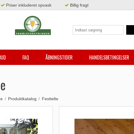
Priser inkluderet opvask
Billig fragt
BUD
FAQ
ÅBNINGSTIDER
HANDELSBETINGELSER
te
de
/
Produktkatalog
/
Festtelte