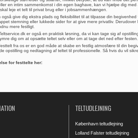
ller en intim sammenkomst i din egen baghave, kan vi hjælpe dig med at f
al leje et telt til privat brug eller i jobsammenhængen.
an også give dig ekstra plads og fleksibilitet til at tilpasse din begivenh
pet stemning eller lukkede sider for at give mere privatliv. Derudover k
endnu mere festligt.
 Teltservice.dk er også en praktisk løsning, da vi kan tage sig af opstilli
mre dig om at opsætte teltet selv eller om at tage det ned efter festen.
 festtelt fra os er en god måde at skabe en festlig atmosfære til din begiv
e opstilling og nedtagning af teltet til professionelle. Så hvis du vil sik
e for festtelte her:
MATION
TELTUDLEJNING
København teltudlejning
Lolland Falster teltudlejning