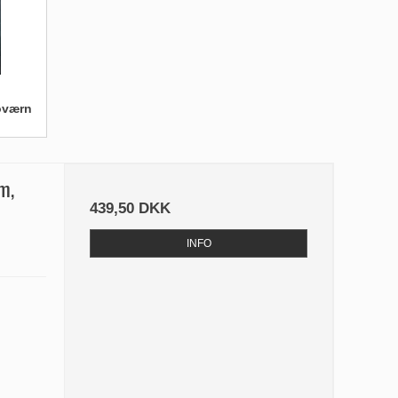
toværn
m,
439,50 DKK
INFO