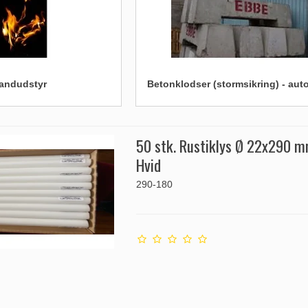
andudstyr
Betonklodser (stormsikring) - au
50 stk. Rustiklys Ø 22x290 m
Hvid
290-180