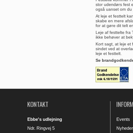
stor udendørs fest e
også uanset om du sk
At leje et festtelt k
skabe en mere afslap
for at gøre dit telt 
Leje af festtelte fra
ikke behøver at beky
Kort sagt, at leje et
sindet ved at overlad
leje et festtelt.
Se brandgodkendels
KONTAKT
INFOR
Ebbe's udlejning
Events
Ndr. Ringvej 5
Nyheder