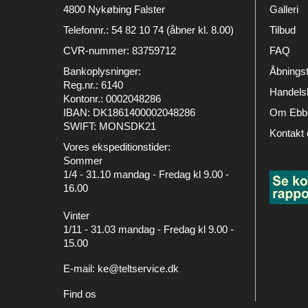
4800 Nykøbing Falster
Galleri
Telefonnr.
:
54 82 10 74 (åbner kl. 8.00)
Tilbud
CVR-nummer
:
83759712
FAQ
Bankoplysninger
:
Åbningst
Reg.nr.: 6140
Handelsb
Kontonr.: 0002048286
IBAN: DK1861400002048286
Om Ebbe
SWIFT: MONSDK21
Kontakt 
Vores ekspeditionstider:
Sommer
1/4 - 31.10 mandag - Fredag kl 9.00 -
16.00
Vinter
1/11 - 31.03 mandag - Fredag kl 9.00 -
15.00
E-mail
:
ke@teltservice.dk
Find os