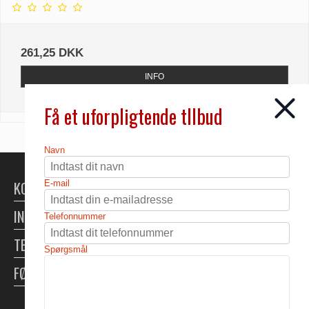
261,25 DKK
INFO
Få et uforpligtende tllbud
Navn
KONTAKT
E-mail
INFORMATION
Telefonnummer
TELTUDLEJNING
Spørgsmål
FØLG OS
Skabt med ♥ af DanDomain