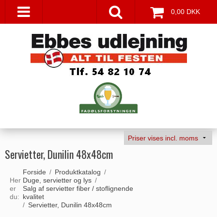
0,00 DKK
Servietter, Dunilin 48x48cm
Forside
/
Produktkatalog
/
Her
Duge, servietter og lys
/
er
Salg af servietter fiber / stoflignende
du:
kvalitet
/
Servietter, Dunilin 48x48cm