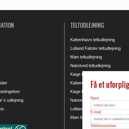
MATION
TELTUDLEJNING
København teltudlejning
Lolland Falster teltudlejning
Møn teltudlejning
Næstved teltudlejning
Køge teltudlejning
Få et uforpli
ider
København festudlejning
etingelser
Køge festudlejning
Navn
´s udlejning
Næstved festudlejning
os
Lolland Falster festudlejning
E-mail
Møn festudlejning
Telefonnummer