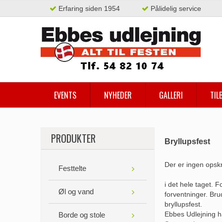
Erfaring siden 1954
Pålidelig service
EVENTS
NYHEDER
GALLERI
TIL
PRODUKTER
Bryllupsfest
Der er ingen opskr
Festtelte
i det hele taget.
Fo
Øl og vand
forventninger. Bru
bryllupsfest.
Ebbes Udlejning h
Borde og stole