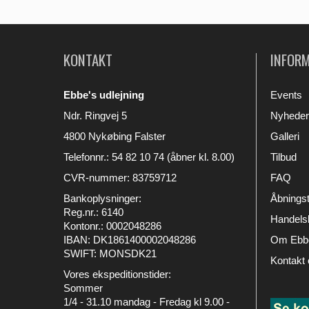
KONTAKT
INFOR
Ebbe's udlejning
Events
Ndr. Ringvej 5
Nyheder
4800 Nykøbing Falster
Galleri
Telefonnr.
:
54 82 10 74 (åbner kl. 8.00)
Tilbud
CVR-nummer
:
83759712
FAQ
Bankoplysninger
:
Åbningst
Reg.nr.: 6140
Handelsb
Kontonr.: 0002048286
IBAN: DK1861400002048286
Om Ebbe
SWIFT: MONSDK21
Kontakt 
Vores ekspeditionstider:
Sommer
1/4 - 31.10 mandag - Fredag kl 9.00 -