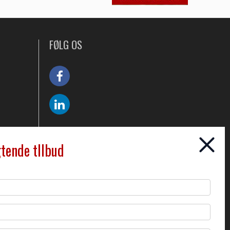
FØLG OS
gtende tllbud