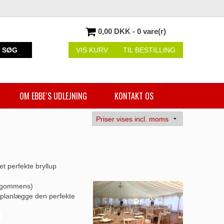
0,00 DKK - 0 vare(r)
SØG
VIS KURV
TIL BESTILLING
OM EBBE´S UDLEJNING
KONTAKT OS
et perfekte bryllup
og gommens)
e planlægge den perfekte
.