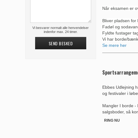
Når eksamen er ove
Bliver pladsen for 
Fadøl og sodavand ?
Vi besvarer normalt alle henvendelser
indenfor max. 24 timer.
Fyldte fustager ta
Vi har borde/bænke
SEND BESKED
Se mere her
Sportsarrangeme
Ebbes Udlejning ha
og festivaler i løbe
Mangler I borde - 
salgsboder, så kon
RING NU