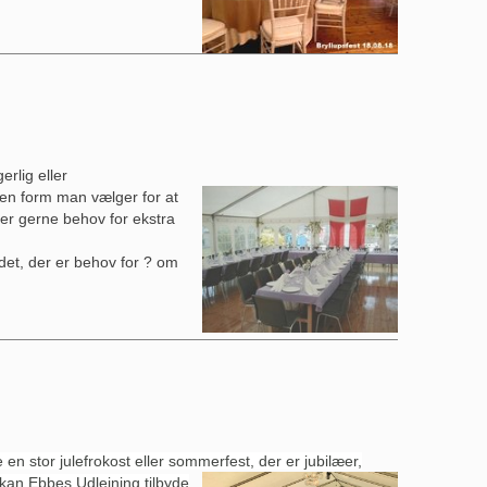
rlig eller
ken form man vælger for at
der gerne behov for ekstra
å det, der er behov for ? om
de en stor julefrokost eller sommerfest, der er jubilæer,
 kan Ebbes Udlejning tilbyde