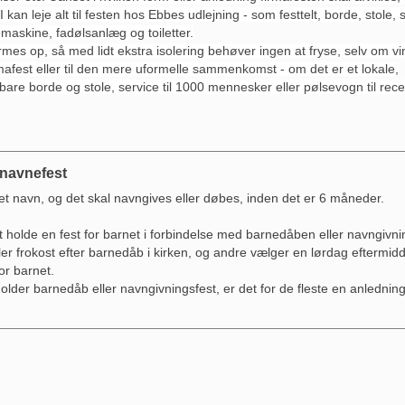
I kan leje alt til festen hos Ebbes udlejning - som festtelt, borde, stole, 
maskine, fadølsanlæg og toiletter.
rmes op, så med lidt ekstra isolering behøver ingen at fryse, selv om vin
mafest eller til den mere uformelle sammenkomst - om det er et lokale,
 bare borde og stole, service til 1000 mennesker eller pølsevogn til rece
 navnefest
et navn, og det skal navngives eller døbes, inden det er 6 måneder.
t holde en fest for barnet i forbindelse med barnedåben eller navngivn
r frokost efter barnedåb i kirken, og andre vælger en lørdag eftermiddag
or barnet.
der barnedåb eller navngivningsfest, er det for de fleste en anledning