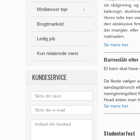
sin rådgivning, og 
Minilæsser leje
kølevogn, slushice
Vores telte kan va
Brugtmarked
den eksklusive fir
der mangler, eller
natmaden.
Ledig job
Se mere her
Kun relaterede varer
Barnedåb eller
Et barn skal have 
KUNDESERVICE
De fleste vælger a
søndagsbrunch elle
navngivningsfest f
Hvad enten man hol
Se mere her
Studenterfest