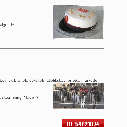
følgende.
ævner, bro-løb, cykelløb, atletikstævner etc., markeder
safskærmning ? fadøl ?