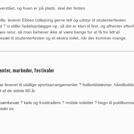
rstået, og huen er på plads, skal der festes.
lille, leverer Ebbes Udlejning gerne telt og udstyr til studenterfesten.
 vi stiller fadølsanlægget op, så det er klart til fest, og afhenter efter
ges retur, så man behøver ikke at være bange for at få for lidt øl.
sæt til studenterfesten og et ekstra toilet, når der kommer mange.
nter, markeder, festivaler
r leveret til utallige sportsarrangementer ? fodboldstævner, håndboldst
t af de sidste 60 år.
bænkesæt ? køle og frosttrailere ? mobile toiletter ? hegn til publikum
takt os.