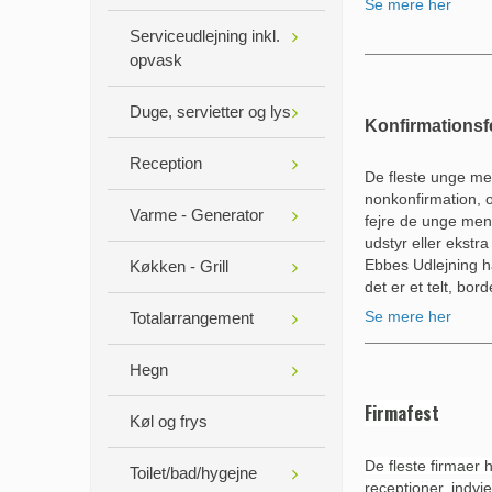
Se mere her
Serviceudlejning inkl.
opvask
Duge, servietter og lys
Konfirmationsf
Reception
De fleste unge men
nonkonfirmation, o
Varme - Generator
fejre de unge menn
udstyr eller ekstra
Ebbes Udlejning har
Køkken - Grill
det er et telt, bor
Se mere her
Totalarrangement
Hegn
Firmafest
Køl og frys
De fleste firmaer h
Toilet/bad/hygejne
receptioner, indvie