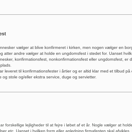
est
nesker vælger at blive konfirmeret i kirken, men nogen vælger en borge
g atter andre vælger at holde en ungdomsfest i stedet for.
Uanset hvil
esker, konfirmationsfest, nonkonfirmationsfest eller ungdomsfest, er 
 plads.
 leveret til konfirmationsfester i årtier og er altid klar med et tilbud p
de og stole og/eller ekstra service, duge og servietter.
ar forskellige lejligheder til at fejre i løbet af et år. Nogle vælger at hol
lser etc. Uanset i hvilken form eller anledning firmafesten
skal afvikles,