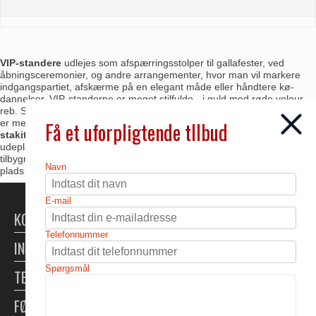
VIP-standere
udlejes som afspærringsstolper til gallafester, ved
åbningsceremonier, og andre arrangementer, hvor man vil markere
indgangspartiet, afskærme på en elegant måde eller håndtere kø-
dannelser. VIP-standerne er meget stilfulde - i guld med røde velour-
reb. Standerne vil sætte et elegant præg på ethvert arrangement. De
er meget stabile med en tung, rund metalfod.
Vores dekorative hvide
Få et uforpligtende tllbud
stakitter
bruges til terrasse-tilbyg til festtelte - en fin mulighed for en
udeplads med tag over, som skærmer for sol og regn. En terrasse-
tilbygning til teltet kan være en overdækning til rygerne eller ekstra
Navn
plads til at servere velkomstdrinken.
E-mail
KONTAKT
Telefonnummer
INFORMATION
Spørgsmål
TELTUDLEJNING
FØLG OS