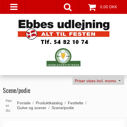
0,00 DKK
Scene/podie
Her
Forside
/
Produktkatalog
/
Festtelte
/
er
Gulve og scener
/
Scene/podie
du: