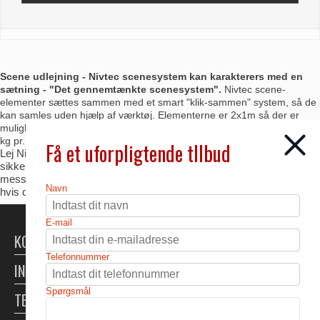
Scene udlejning - Nivtec scenesystem kan karakterers med en
sætning - "Det gennemtænkte scenesystem".
Nivtec scene-
elementer sættes sammen med et smart "klik-sammen" system, så de
kan samles uden hjælp af værktøj. Elementerne er 2x1m så der er
muligheder for at bygge små og store scener, max belastning er 750
kg pr. m2. Sceneelementerne leveres med telescopben (40-60 cm).
Få et uforpligtende tllbud
Lej Nivtec scene-elementer hos Ebbes Udlejning hvis du ønsker en
sikker, stabil og professionel scene til din fest, dit arrangement,
messe eller event. Vores scener er nemme at montere selv, men
Navn
hvis du ønsker monterer og afmonterer vi gerne for dig.
E-mail
KONTAKT
Telefonnummer
INFORMATION
Spørgsmål
TELTUDLEJNING