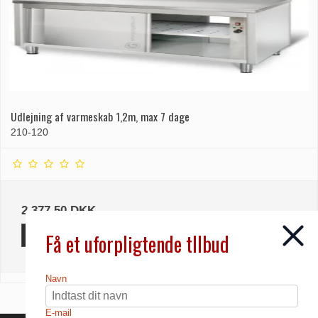
Udlejning af varmeskab 1,2m, max 7 dage
210-120
2.377,50 DKK
Få et uforpligtende tllbud
INFO
Navn
E-mail