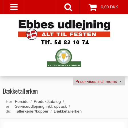
0,00 DKK
Dækketallerken
Her
Forside
/
Produktkatalog
/
er
Serviceudlejning inkl. opvask
/
du:
Tallerkener/kopper
/
Dækketallerken