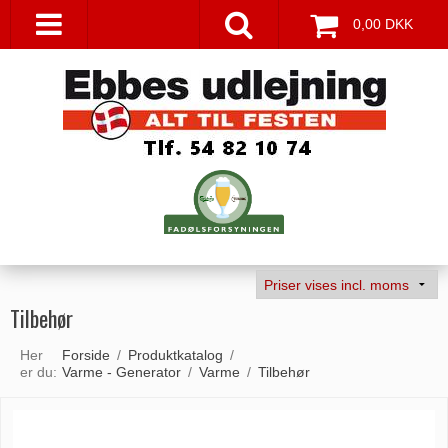
0,00 DKK
Tilbehør
Her
Forside
/
Produktkatalog
/
er du:
Varme - Generator
/
Varme
/
Tilbehør