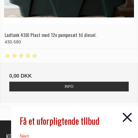
Ladtank 430l Plast med 12v pumpesæt til diesel.
430-580
0,00 DKK
INFO
Få et uforpligtende tllbud
KONTAKT
Navn