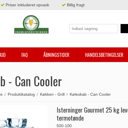
Priser inkluderet opvask
Billig fragt
BUD
FAQ
ÅBNINGSTIDER
HANDELSBETINGELSER
b - Can Cooler
de
/
Produktkatalog
/
Køkken - Grill
/
Køleskab - Can Cooler
Isterninger Gourmet 25 kg leve
termotønde
500-100