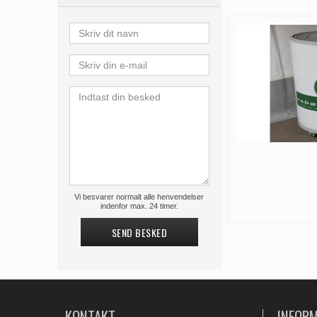
Vi besvarer normalt alle henvendelser
indenfor max. 24 timer.
SEND BESKED
KONTAKT
INFOR