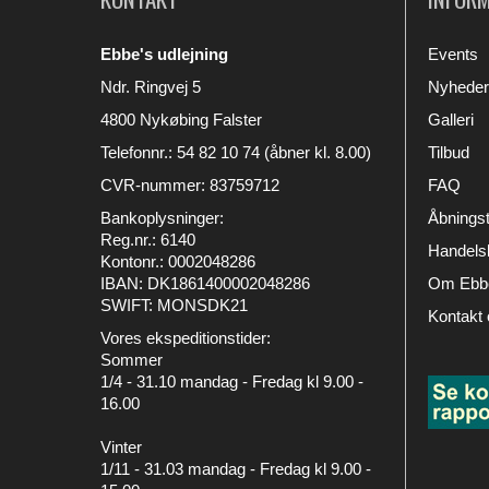
Ebbe's udlejning
Events
Ndr. Ringvej 5
Nyheder
4800 Nykøbing Falster
Galleri
Telefonnr.
:
54 82 10 74 (åbner kl. 8.00)
Tilbud
CVR-nummer
:
83759712
FAQ
Bankoplysninger
:
Åbningst
Reg.nr.: 6140
Handelsb
Kontonr.: 0002048286
IBAN: DK1861400002048286
Om Ebbe
SWIFT: MONSDK21
Kontakt 
Vores ekspeditionstider:
Sommer
1/4 - 31.10 mandag - Fredag kl 9.00 -
16.00
Vinter
1/11 - 31.03 mandag - Fredag kl 9.00 -