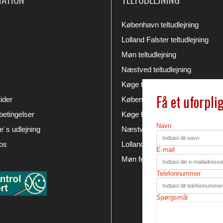
København teltudlejning
Lolland Falster teltudlejning
Møn teltudlejning
Næstved teltudlejning
Køge teltudlejning
Få et uforpli
ider
København festudlejning
etingelser
Køge festudlejning
Navn
´s udlejning
Næstved festudlejning
os
Lolland Falster festudlejning
E-mail
Møn festudlejning
Telefonnummer
Spørgsmål