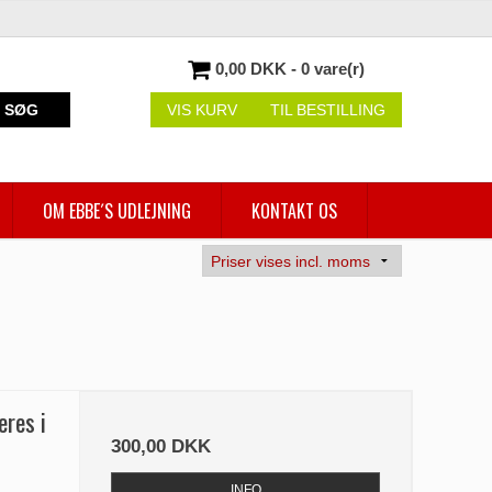
0,00 DKK - 0 vare(r)
SØG
VIS KURV
TIL BESTILLING
OM EBBE´S UDLEJNING
KONTAKT OS
res i
300,00 DKK
INFO