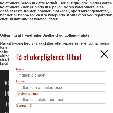
køletrailere netop til dette formål. Der er rigtig god plads i vores
køletrailere - der er plads til 6 paller. Vores køletrailere lejes
også af restauranter, hoteller, markeder, sportsarrangementer,
når der er behov for ekstra køleplads. Kontakt os ved reparation
eller udskiftning af kølefaciliteter.
Udlejning af frysetrailer Sjælland og Lolland-Falster
Når dit fryseanlæg skal udskiftes eller repareres, eller du har behov
for et mobilt fryserum, kan du leje en køle-/fryse-trailer fra Ebbes
udlejning. Vognen kobles på et standard anhængertræk, og kan
Få et uforpligtende tllbud
stilles op og klargøres på få minutter. Vognen kan flyttes fra sted til
sted hurtigt og effektivt. Den kan fryse ned til -20 grader, og den er
lavet af rengøringsvenlige materialer.
Navn
KONTAKT
E-mail
INFORMATION
Telefonnummer
TELTUDLEJNING
Spørgsmål