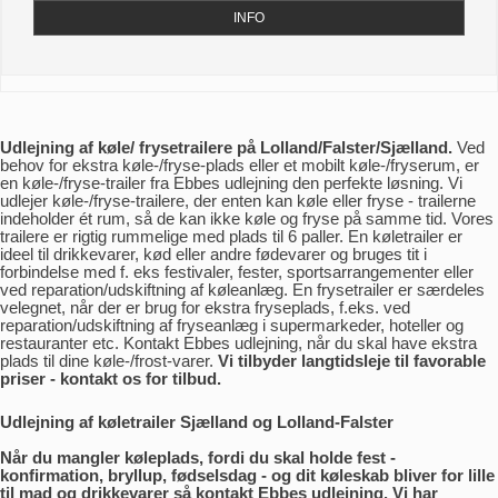
INFO
Udlejning af køle/ frysetrailere på Lolland/Falster/Sjælland.
Ved
behov for ekstra køle-/fryse-plads eller et mobilt køle-/fryserum, er
en køle-/fryse-trailer fra Ebbes udlejning den perfekte løsning. Vi
udlejer køle-/fryse-trailere, der enten kan køle eller fryse - trailerne
indeholder ét rum, så de kan ikke køle og fryse på samme tid. Vores
trailere er rigtig rummelige med plads til 6 paller. En køletrailer er
ideel til drikkevarer, kød eller andre fødevarer og bruges tit i
forbindelse med f. eks festivaler, fester, sportsarrangementer eller
ved reparation/udskiftning af køleanlæg. En frysetrailer er særdeles
velegnet, når der er brug for ekstra fryseplads, f.eks. ved
reparation/udskiftning af fryseanlæg i supermarkeder, hoteller og
restauranter etc. Kontakt Ebbes udlejning, når du skal have ekstra
plads til dine køle-/frost-varer.
Vi tilbyder langtidsleje til favorable
priser - kontakt os for tilbud.
Udlejning af køletrailer Sjælland og Lolland-Falster
Når du mangler køleplads, fordi du skal holde fest -
konfirmation, bryllup, fødselsdag - og dit køleskab bliver for lille
til mad og drikkevarer så kontakt Ebbes udlejning. Vi har