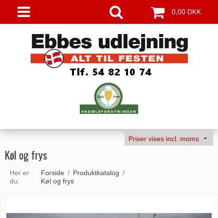
0,00 DKK
Køl og frys
Her er
Forside
/
Produktkatalog
/
du:
Køl og frys