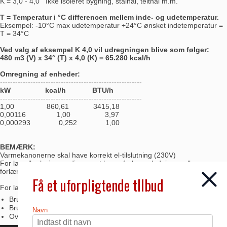
K = 3,0 - 4,0 Ikke isoleret bygning, stålhal, telthal m.m.
T = Temperatur i °C differencen mellem inde- og udetemperatur.
Eksempel: -10°C max udetemperatur +24°C ønsket indetemperatur =
T = 34°C
Ved valg af eksempel K 4,0 vil udregningen blive som følger:
480 m3 (V) x 34° (T) x 4,0 (K) = 65.280 kcal/h
Omregning af enheder:
--------------------------------------------------------
kW kcal/h BTU/h
--------------------------------------------------------
1,00 860,61 3415,18
0,00116 1,00 3,97
0,000293 0,252 1,00
BEMÆRK:
Varmekanonerne skal have korrekt el-tilslutning (230V)
For lav eller høj spænding samt lange forlængeledninger eller
forlængeledninger med lavt kvadrat vil give vitale driftsproblemer.
Få et uforpligtende tllbud
For lav spænding kan opstå ved:
Brug af forlængerledning
Brug af forlængeledning med for lavt kvadrat
Navn
Overbelastning af elnettet