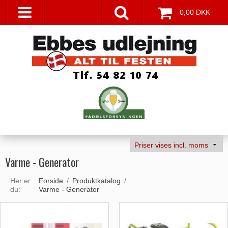
0,00 DKK
Varme - Generator
Her er
Forside
/
Produktkatalog
/
du:
Varme - Generator