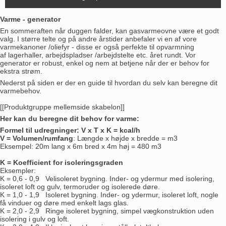
Varme - generator
En sommeraften når duggen falder, kan gasvarmeovne være et godt
valg. I større telte og på andre årstider anbefaler vi en af vore
varmekanoner /oliefyr - disse er også perfekte til opvarmning
af lagerhaller, arbejdspladser /arbejdstelte etc. året rundt. Vor
generator er robust, enkel og nem at betjene når der er behov for
ekstra strøm.
Nederst på siden er der en guide til hvordan du selv kan beregne dit
varmebehov.
[[Produktgruppe mellemside skabelon]]
Her kan du beregne dit behov for varme:
Formel til udregninger: V x T x K = kcal/h
V = Volumen/rumfang
: Længde x højde x bredde = m3
Eksempel: 20m lang x 6m bred x 4m høj = 480 m3
K = Koefficient for isoleringsgraden
Eksempler:
K = 0,6 - 0,9 Velisoleret bygning. Inder- og ydermur med isolering,
isoleret loft og gulv, termoruder og isolerede døre.
K = 1,0 - 1,9 Isoleret bygning. Inder- og ydermur, isoleret loft, nogle
få vinduer og døre med enkelt lags glas.
K = 2,0 - 2,9 Ringe isoleret bygning, simpel vægkonstruktion uden
isolering i gulv og loft.