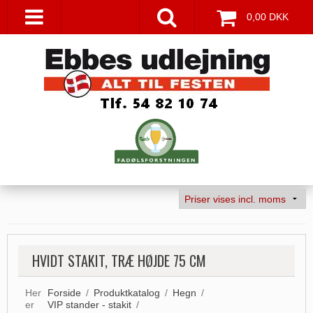
0,00 DKK
HVIDT STAKIT, TRÆ HØJDE 75 CM
Her
Forside
/
Produktkatalog
/
Hegn
/
er
VIP stander - stakit
/