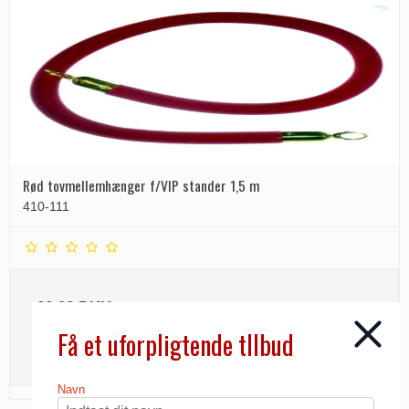
Rød tovmellemhænger f/VIP stander 1,5 m
410-111
66,00 DKK
Få et uforpligtende tllbud
INFO
Navn