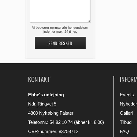
Vi besvarer normalt alle henvendelser
indenfor max. 24 timer.
SEND BESKED
KONTAKT
INFOR
Ebbe's udlejning
Events
Ndr. Ringvej 5
Nyheder
4800 Nykøbing Falster
Galleri
Telefonnr.
:
54 82 10 74 (åbner kl. 8.00)
Tilbud
CVR-nummer
:
83759712
FAQ