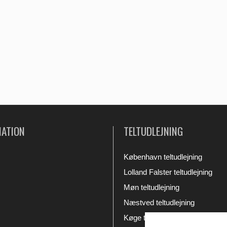
MATION
TELTUDLEJNING
København teltudlejning
Lolland Falster teltudlejning
Møn teltudlejning
Næstved teltudlejning
Køge teltudlejning