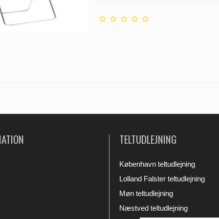
MATION
TELTUDLEJNING
København teltudlejning
Lolland Falster teltudlejning
Møn teltudlejning
Næstved teltudlejning