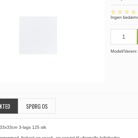
Ingen bedøm
Model/Varenr.
KTED
SPØRG OS
 33x33cm 3-lags 125 stk
orgenmad, frokost og snack, en serviet til uformelle lejligheder.