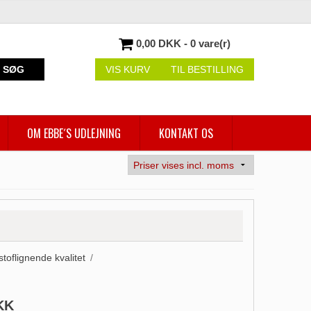
0,00 DKK - 0 vare(r)
SØG
VIS KURV
TIL BESTILLING
OM EBBE´S UDLEJNING
KONTAKT OS
 stoflignende kvalitet
/
KK