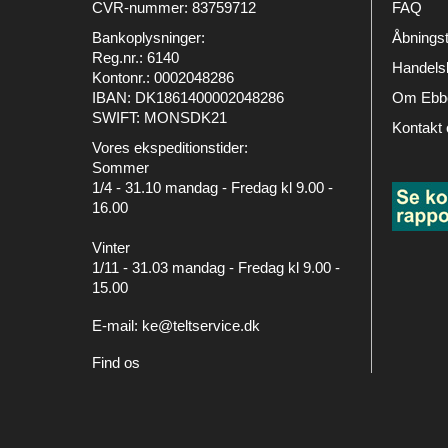
CVR-nummer
:
83759712
FAQ
Bankoplysninger
:
Åbningst
Reg.nr.: 6140
Handelsb
Kontonr.: 0002048286
IBAN: DK1861400002048286
Om Ebbe
SWIFT: MONSDK21
Kontakt 
Vores ekspeditionstider:
Sommer
1/4 - 31.10 mandag - Fredag kl 9.00 -
16.00
Vinter
1/11 - 31.03 mandag - Fredag kl 9.00 -
15.00
E-mail
:
ke@teltservice.dk
Find os