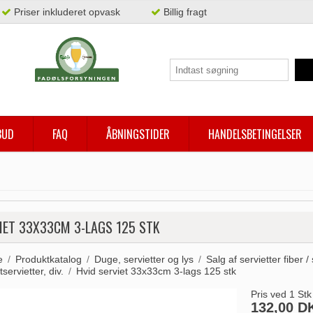
Priser inkluderet opvask
Billig fragt
BUD
FAQ
ÅBNINGSTIDER
HANDELSBETINGELSER
IET 33X33CM 3-LAGS 125 STK
e
/
Produktkatalog
/
Duge, servietter og lys
/
Salg af servietter fiber /
servietter, div.
/
Hvid serviet 33x33cm 3-lags 125 stk
Pris ved 1 Stk
132,00 D