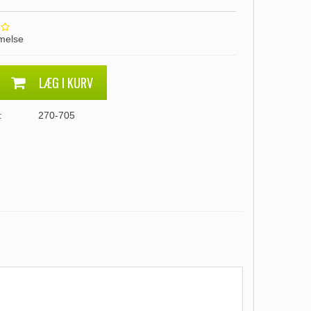
melse
LÆG I KURV
:
270-705