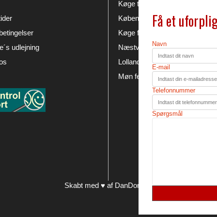
Køge teltudlejning
Få et uforpli
ider
København festudlejning
etingelser
Køge festudlejning
Navn
´s udlejning
Næstved festudlejning
os
Lolland Falster festudlejning
E-mail
Møn festudlejning
Telefonnummer
Spørgsmål
Skabt med ♥ af DanDomain