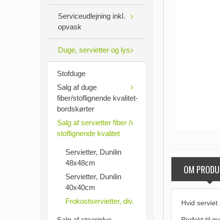
Serviceudlejning inkl.
opvask
Duge, servietter og lys
Stofduge
Salg af duge
fiber/stoflignende kvalitet-
bordskørter
Salg af servietter fiber /
stoflignende kvalitet
Servietter, Dunilin
48x48cm
OM PRODU
Servietter, Dunilin
40x40cm
Frokostservietter, div.
Hvid serviet
Salg af stearinlys,
Perfekt til m