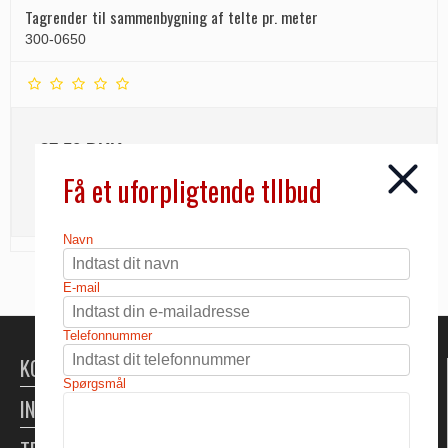
Tagrender til sammenbygning af telte pr. meter
300-0650
37,50 DKK
Få et uforpligtende tllbud
INFO
Navn
E-mail
Telefonnummer
KONTAKT
Spørgsmål
INFORMATION