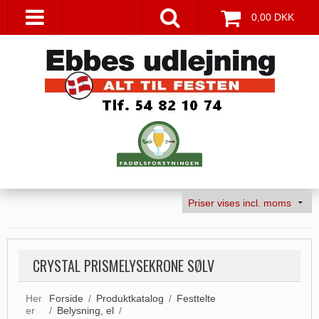
0,00 DKK
CRYSTAL PRISMELYSEKRONE SØLV
Her
Forside
/
Produktkatalog
/
Festtelte
er
/
Belysning, el
/