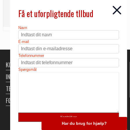
25,75 DKK
Få et uforpligtende tllbud
INFO
Navn
E-mail
Telefonnummer
KONTAKT
Spørgsmål
INFORMATION
TELTUDLEJNING
FØLG OS
Skabt med ♥ af DanDomain
Har du brug for hjælp?