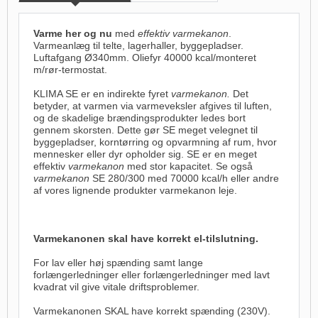
Varme her og nu
med
effektiv varmekanon
.
Varmeanlæg til telte, lagerhaller, byggepladser.
Luftafgang Ø340mm. Oliefyr 40000 kcal/monteret
m/rør-termostat.
KLIMA SE er en indirekte fyret
varmekanon.
Det
betyder, at varmen via varmeveksler afgives til luften,
og de skadelige brændingsprodukter ledes bort
gennem skorsten. Dette gør SE meget velegnet til
byggepladser, korntørring og opvarmning af rum, hvor
mennesker eller dyr opholder sig. SE er en meget
effektiv
varmekanon
med stor kapacitet. Se også
varmekanon
SE 280/300 med 70000 kcal/h eller andre
af vores lignende produkter
varmekanon leje
.
Varmekanonen skal have korrekt el-tilslutning.
For lav eller høj spænding samt lange
forlængerledninger eller forlængerledninger med lavt
kvadrat vil give vitale driftsproblemer.
Varmekanonen SKAL have korrekt spænding (230V).