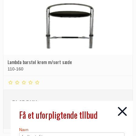
Lambda barstol krom m/sort sæde
110-160
51,25 DKK
Få et uforpligtende tllbud
INFO
Navn