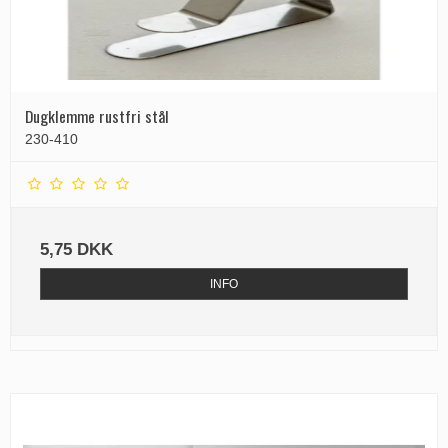
Dugklemme rustfri stål
230-410
5,75 DKK
INFO