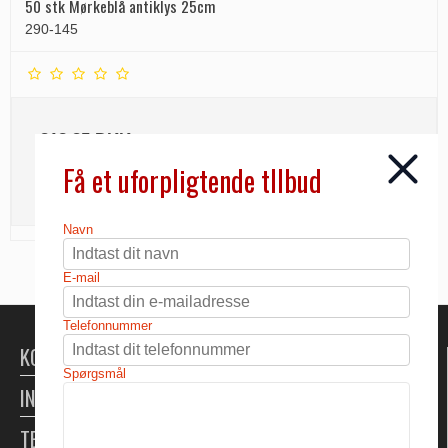
50 stk Mørkeblå antiklys 25cm
290-145
218,25 DKK
Få et uforpligtende tllbud
INFO
Navn
E-mail
Telefonnummer
KONTAKT
Spørgsmål
INFORMATION
TELTUDLEJNING