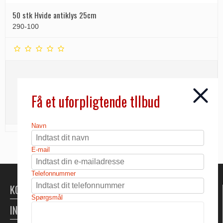
50 stk Hvide antiklys 25cm
290-100
218,13 DKK
Få et uforpligtende tllbud
INFO
Navn
E-mail
Telefonnummer
KONTAKT
Spørgsmål
INFORMATION