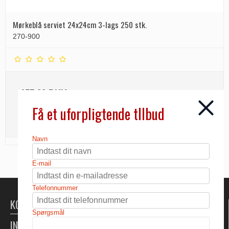
Mørkeblå serviet 24x24cm 3-lags 250 stk.
270-900
157,00 DKK
Få et uforpligtende tllbud
INFO
Navn
E-mail
Telefonnummer
KONTAKT
Spørgsmål
INFORMATION