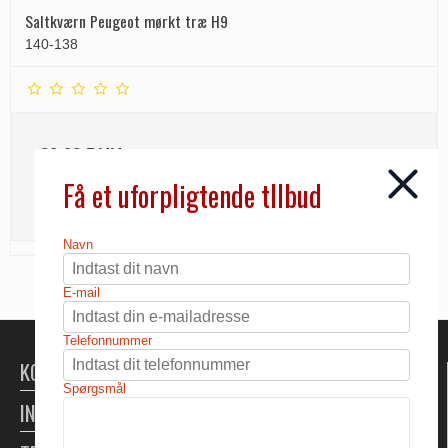
Saltkværn Peugeot mørkt træ H9
140-138
20,00 DKK
Få et uforpligtende tllbud
INFO
Navn
E-mail
Telefonnummer
KONTAKT
Spørgsmål
INFORMATION