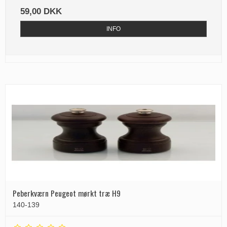
59,00 DKK
INFO
Peberkværn Peugeot mørkt træ H9
140-139