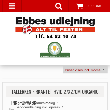
0,00 DKK
TALLERKEN FIRKANTET HVID 27X27CM ORGANIC,
INKL. OPVASK
Forside
/
Produktkatalog
/
Serviceudlejning inkl. opvask
/
Her