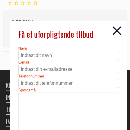
3,75 DKK
Få et uforpligtende tllbud
INFO
Navn
E-mail
Telefonnummer
KONTAKT
Spørgsmål
INFORMATION
TELTUDLEJNING
FØLG OS