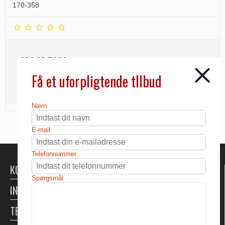
170-358
124,00 DKK
Få et uforpligtende tllbud
INFO
Navn
E-mail
Telefonnummer
KONTAKT
Spørgsmål
INFORMATION
TELTUDLEJNING