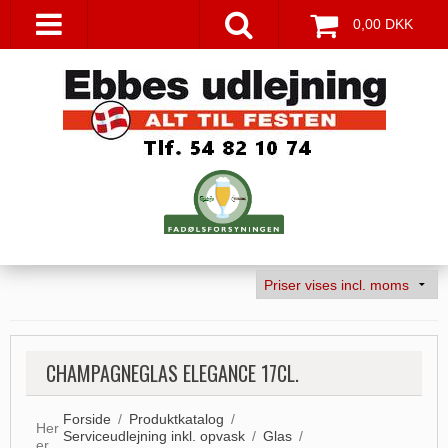
0,00 DKK
CHAMPAGNEGLAS ELEGANCE 17CL.
Forside
/
Produktkatalog
/
Her
Serviceudlejning inkl. opvask
/
Glas
/
er